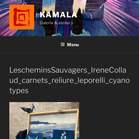
Aller
au
KAMALA
contenu
Galerie & atelier.s
principal
Menu
LescheminsSauvagers_IreneColla
ud_carnets_reliure_leporelli_cyano
types