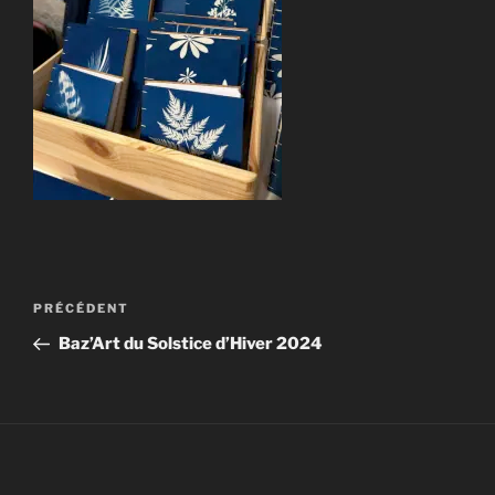
Navigation
Article
PRÉCÉDENT
de
précédent
Baz’Art du Solstice d’Hiver 2024
l’article