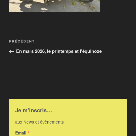
Navigation
Article
PRÉCÉDENT
de
précédent
En mars 2026, le printemps et l’équinoxe
l’article
Je m’inscris…
aux News et évènements
Email
*