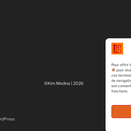
Pour offrir 
pour stoc
ces technol
de navigatio
©Kim Medina | 2026
son consent
fonctions.
ordPress