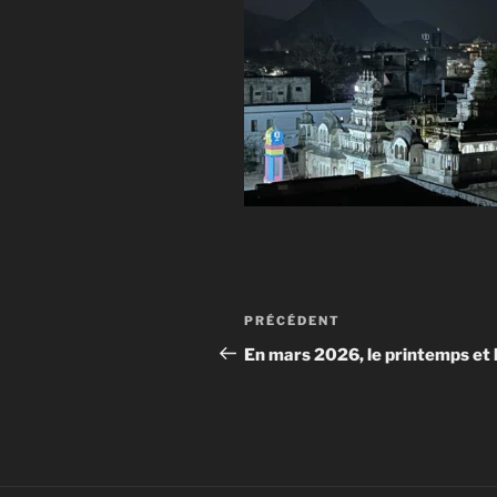
Navigation
Article
PRÉCÉDENT
de
précédent
En mars 2026, le printemps et 
l’article