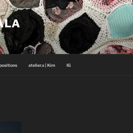
ALA
r.s
positions
atelier.s | Kim
IG