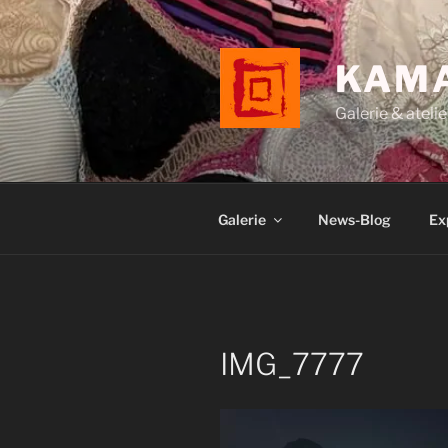
Aller
au
contenu
KAM
principal
Galerie & atelie
Galerie
News-Blog
Ex
IMG_7777