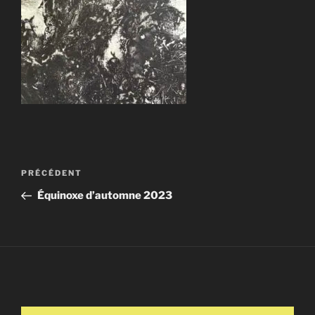
Navigation
Article
PRÉCÉDENT
de
précédent
Équinoxe d’automne 2023
l’article