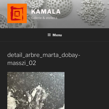
Aller
au
KAMALA
contenu
Galerie & atelier.s
principal
Menu
detail_arbre_marta_dobay-
masszi_02