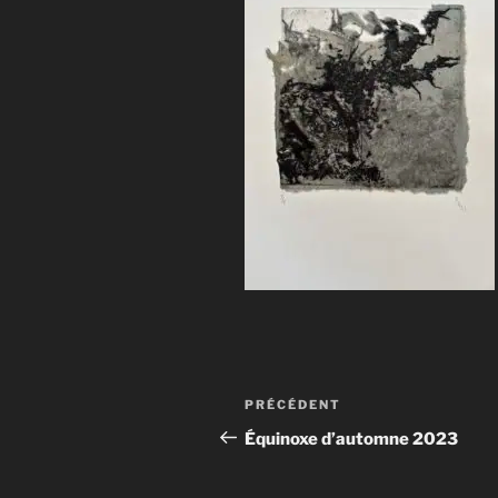
Navigation
Article
PRÉCÉDENT
de
précédent
Équinoxe d’automne 2023
l’article