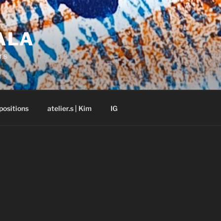
ALA
r.s
positions
atelier.s | Kim
IG