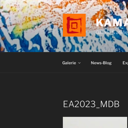
Aller
au
contenu
KAM
principal
Galerie & atelie
Galerie
News-Blog
Ex
EA2023_MDB