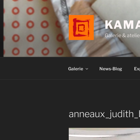
Aller
au
contenu
KAM
principal
Galerie & atelie
Galerie
News-Blog
Ex
anneaux_judith_