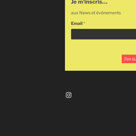
Je m’inscris…
aux News et évènements
Email
*
Instagram