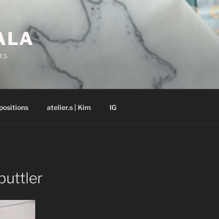
ALA
r.s
positions
atelier.s | Kim
IG
buttler