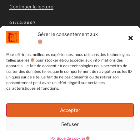
de
Continuer la lecture
« D’une
chose
PUBLIÉ
01/12/2007
LE
à
Solstice d’hiver 2007 | Collective
Gérer le consentement aux
l’autre…
|
Solstice d’hiver
Équinoxe
Pour offrir les meilleures expériences, nous utilisons des technologies
d’automne
telles que les
pour stocker et/ou accéder aux informations des
appareils. Le fait de consentir à ces technologies nous permettra de
2017 »
traiter des données telles que le comportement de navigation ou les ID
uniques sur ce site. Le fait de ne pas consentir ou de retirer son
consentement peut avoir un effet négatif sur certaines
caractéristiques et fonctions.
Accepter
Refuser
Politique de cookies