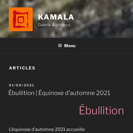
KAMALA
Galerie & atelier.s
Menu
ARTICLES
PUBLIÉ
01/09/2021
LE
Ébullition | Équinoxe d’automne 2021
Ébullition
L’équinoxe d’automne 2021 accueille