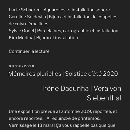
Lucie Schaeren | Aquarelles et installation sonore
Caroline Soldevila | Bijoux et installation de coupelles
de cuivre émaillées
Sylvie Godel | Porcelaines, cartographie et installation
Kim Medina | Bijoux et installation
de
Continuer la lecture
« Ébullition
|
PUBLIÉ
08/06/2020
LE
Équinoxe
Mémoires plurielles | Solstice d’été 2020
d’automne
2021 »
Irène Dacunha | Vera von
Siebenthal
Une exposition prévue à l’automne 2019, reportée, et
encore reportée… A l’équinoxe de printemps…
Vernissage le 13 mars! Ça vous rappelle pas quelque