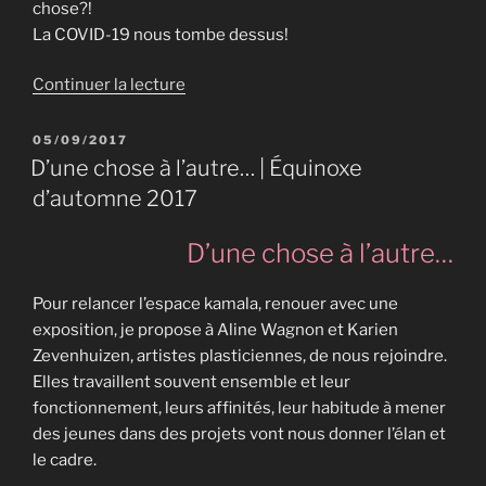
chose?!
La COVID-19 nous tombe dessus!
de
Continuer la lecture
« Mémoires
plurielles
PUBLIÉ
05/09/2017
LE
|
D’une chose à l’autre… | Équinoxe
Solstice
d’automne 2017
d’été
2020 »
D’une chose à l’autre…
Pour relancer l’espace kamala, renouer avec une
exposition, je propose à Aline Wagnon et Karien
Zevenhuizen, artistes plasticiennes, de nous rejoindre.
Elles travaillent souvent ensemble et leur
fonctionnement, leurs affinités, leur habitude à mener
des jeunes dans des projets vont nous donner l’élan et
le cadre.