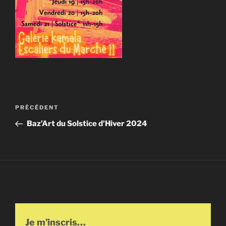
Navigation
Article
PRÉCÉDENT
de
précédent
Baz’Art du Solstice d’Hiver 2024
l’article
Je m’inscris…