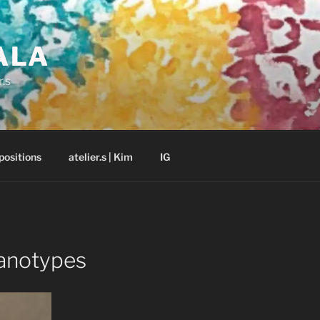
ALA
r.s
positions
atelier.s | Kim
IG
anotypes