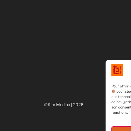
Pour offrir 
pour stoc
ces technol
de navigatio
©Kim Medina | 2026
son consent
fonctions.