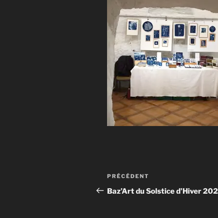
Navigation
Article
PRÉCÉDENT
de
précédent
Baz’Art du Solstice d’Hiver 20
l’article