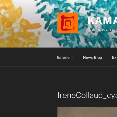
Aller
au
contenu
KAM
principal
Galerie & atelie
Galerie
News-Blog
Ex
IreneCollaud_cy