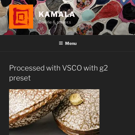
Aller
au
KAMALA
contenu
Galerie & atelier.s
principal
Menu
Processed with VSCO with g2
preset