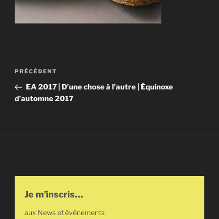
Navigation
Article
PRÉCÉDENT
de
précédent
EA 2017 | D’une chose à l’autre | Équinoxe
l’article
d’automne 2017
Je m’inscris…
aux News et évènements