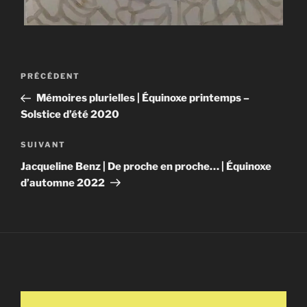
Navigation
Article
PRÉCÉDENT
de
précédent
Mémoires plurielles | Équinoxe printemps –
l’article
Solstice d’été 2020
Article
SUIVANT
suivant
Jacqueline Benz | De proche en proche… | Équinoxe
d’automne 2022