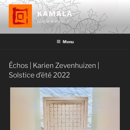
Aller
au
KAMALA
contenu
Galerie & atelier.s
principal
Menu
Échos | Karien Zevenhuizen |
Solstice d’été 2022