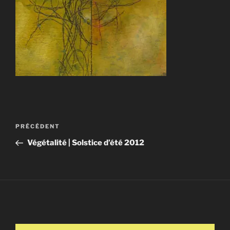
Navigation
Article
PRÉCÉDENT
de
précédent
Végétalité | Solstice d’été 2012
l’article