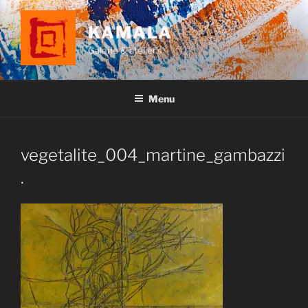
Aller
au
KAMALA
contenu
Galerie & atelier.s
principal
Menu
vegetalite_004_martine_gambazzi
.