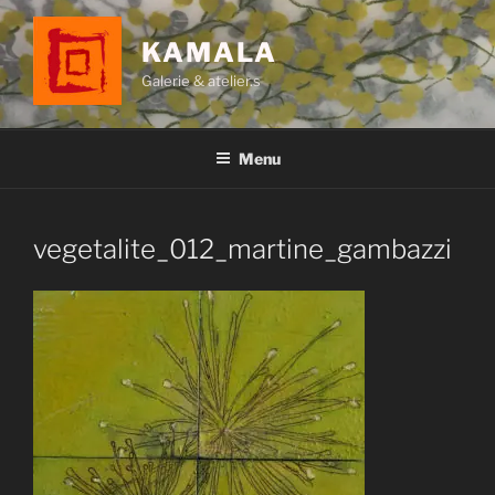
Aller
au
KAMALA
contenu
Galerie & atelier.s
principal
Menu
vegetalite_012_martine_gambazzi