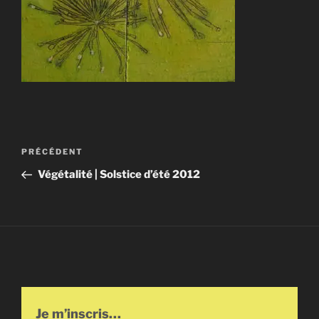
Navigation
Article
PRÉCÉDENT
de
précédent
Végétalité | Solstice d’été 2012
l’article
Je m’inscris…