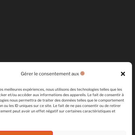
Gérer le consentement aux
les meilleures expériences, nous utilisons des technologies telles que les
ker et/ou accéder aux informations des appareils. Le fait de consentir à
ogies nous permettra de traiter des données telles que le comportement
n ou les ID uniques sur ce site. Le fait de ne pas consentir ou de retirer
ement peut avoir un effet négatif sur certaines caractéristiques et