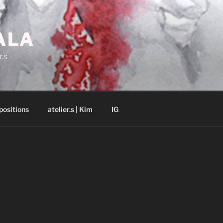
ALA
r.s
positions
atelier.s | Kim
IG