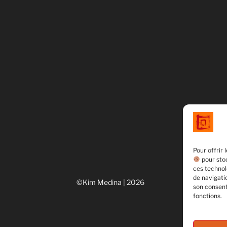
Pour offrir 
pour stoc
ces technol
de navigatio
©Kim Medina | 2026
son consent
fonctions.