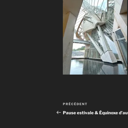
Navigation
Article
PRÉCÉDENT
de
précédent
Pause estivale & Équinoxe d’a
l’article