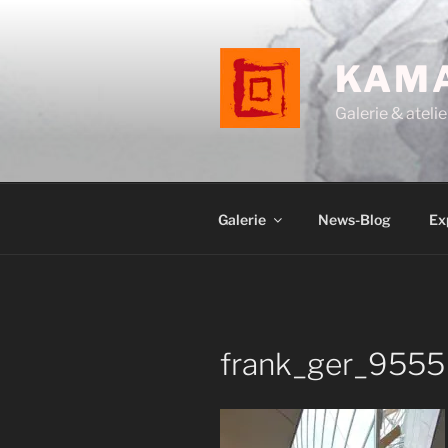
Aller
au
contenu
KAM
principal
Galerie & atelie
Galerie
News-Blog
Ex
frank_ger_9555