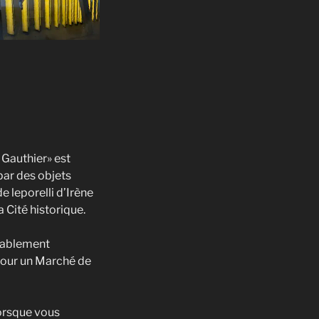
 Gauthier» est
par des objets
 leporelli d’Irène
 Cité historique.
obablement
 pour un Marché de
lorsque vous