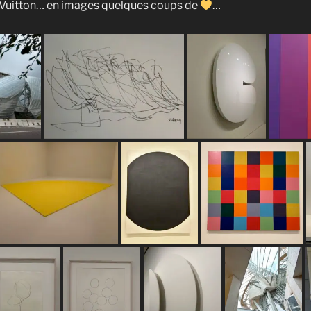
n Vuitton… en images quelques coups de
…