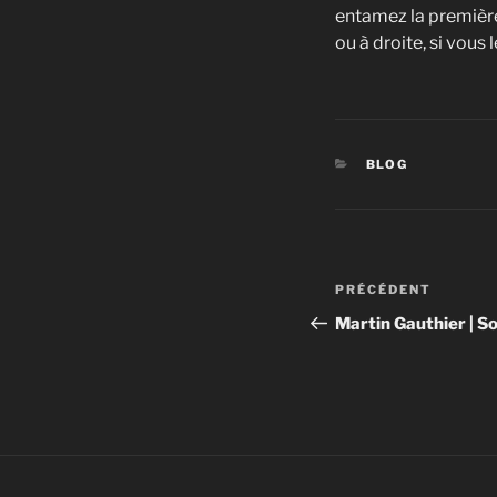
entamez la première
ou à droite, si vous
CATÉGORIES
BLOG
Navigation
Article
PRÉCÉDENT
de
précédent
Martin Gauthier | S
l’article