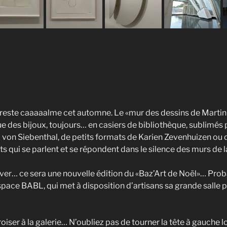
ie reste caaaaalme cet automne. Le «mur des dessins de Martin
ue des bijoux, toujours… en casiers de bibliothèque, sublimés 
von Siebenthal, de petits formats de Karien Zevenhuizen ou de
qui se parlent et se répondent dans le silence des murs de la
Hiver… ce sera une nouvelle édition du «Baz’Art de Noël»… Pr
space BABL, qui met à disposition d’artisans sa grande salle
roiser à la galerie… N’oubliez pas de tourner la tête à gauche 