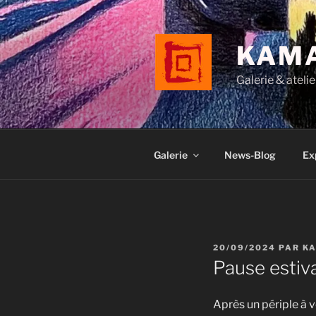
Aller
au
contenu
KAM
principal
Galerie & atelie
Galerie
News-Blog
Ex
PUBLIÉ
20/09/2024
PAR
K
LE
Pause estiv
Après un périple à v