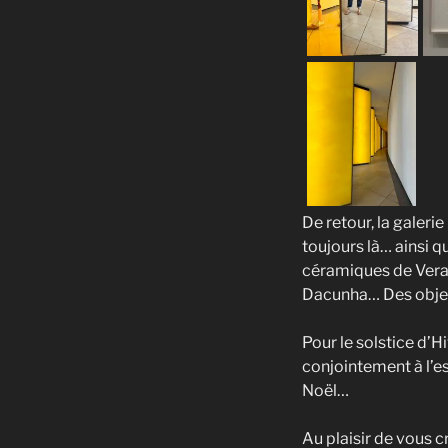
De retour, la galer
toujours là… ainsi q
céramiques de Vera 
Dacunha… Des objets 
Pour le solstice d’
conjointement à l’e
Noël…
Au plaisir de vous c