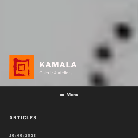
KAMALA
Galerie & atelier.s
Menu
ARTICLES
PUBLIÉ
29/09/2023